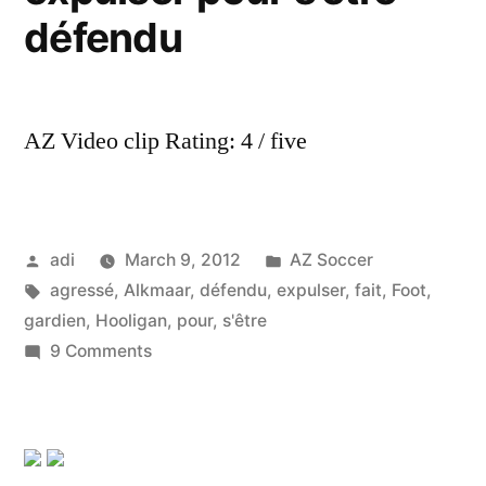
défendu
AZ Video clip Rating: 4 / five
Posted
Posted
adi
March 9, 2012
AZ Soccer
by
Tags:
in
agressé
,
Alkmaar
,
défendu
,
expulser
,
fait
,
Foot
,
gardien
,
Hooligan
,
pour
,
s'être
on
9 Comments
Foot
:
agressé
par