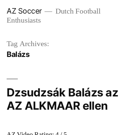
Skip
AZ Soccer
Dutch Football
to
Enthusiasts
content
Tag Archives:
Balázs
Dzsudzsák Balázs az
AZ ALKMAAR ellen
AZ Video Rating: 4 / 5