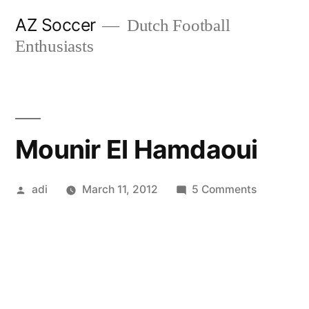
Skip
AZ Soccer
Dutch Football
to
Enthusiasts
content
Mounir El Hamdaoui
Posted
on
adi
March 11, 2012
5 Comments
by
Mounir
El
Hamdaoui