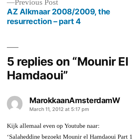
Previous
Previous Post
post:
AZ Alkmaar 2008/2009, the
resurrection – part 4
5 replies on “Mounir El
Hamdaoui”
MarokkaanAmsterdamW
says:
March 11, 2012 at 5:17 pm
Kijk allemaal even op Youtube naar:
‘Salaheddine bezoekt Mounir el Hamdaoui Part 1