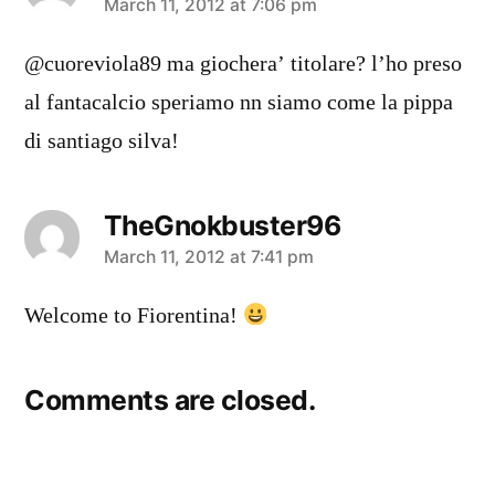
says:
March 11, 2012 at 7:06 pm
@cuoreviola89 ma giochera’ titolare? l’ho preso
al fantacalcio speriamo nn siamo come la pippa
di santiago silva!
TheGnokbuster96
says:
March 11, 2012 at 7:41 pm
Welcome to Fiorentina!
Comments are closed.