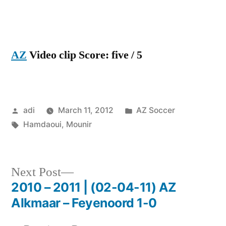
AZ
Video clip Score: five / 5
Posted
Posted
adi
March 11, 2012
AZ Soccer
by
Tags:
in
Hamdaoui
,
Mounir
Next
Next Post
post:
2010 – 2011 | (02-04-11) AZ
Post
Alkmaar – Feyenoord 1-0
navigation