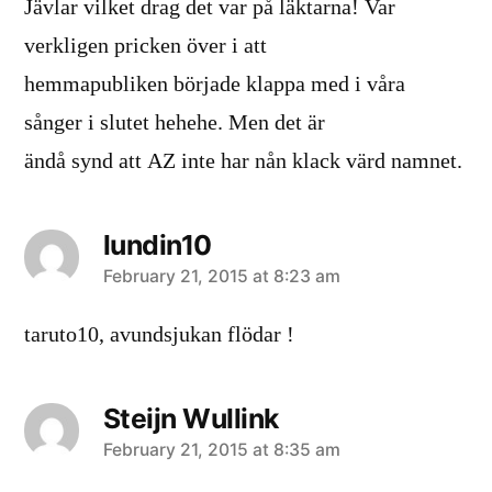
Jävlar vilket drag det var på läktarna! Var
verkligen pricken över i att
hemmapubliken började klappa med i våra
sånger i slutet hehehe. Men det är
ändå synd att AZ inte har nån klack värd namnet.
lundin10
says:
February 21, 2015 at 8:23 am
taruto10, avundsjukan flödar !
Steijn Wullink
says:
February 21, 2015 at 8:35 am