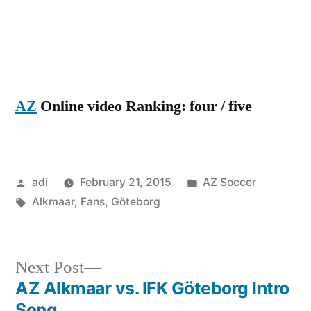
Alkma
–
IFK
Fans
AZ
Online video Ranking: four / five
Posted
Posted
adi
February 21, 2015
AZ Soccer
by
Tags:
in
Alkmaar
,
Fans
,
Göteborg
Next
Next Post
post:
AZ Alkmaar vs. IFK Göteborg Intro
Post
Song