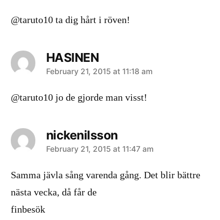
@taruto10 ta dig hårt i röven!
HASINEN
says:
February 21, 2015 at 11:18 am
@taruto10 jo de gjorde man visst!
nickenilsson
says:
February 21, 2015 at 11:47 am
Samma jävla sång varenda gång. Det blir bättre
nästa vecka, då får de
finbesök