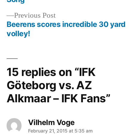
navigation
Previous
Previous Post
post:
Beerens scores incredible 30 yard
volley!
15 replies on “IFK
Göteborg vs. AZ
Alkmaar – IFK Fans”
Vilhelm Voge
says:
February 21, 2015 at 5:35 am