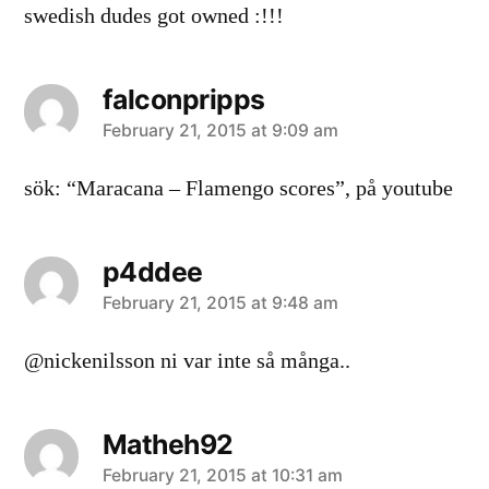
swedish dudes got owned :!!!
falconpripps
says:
February 21, 2015 at 9:09 am
sök: “Maracana – Flamengo scores”, på youtube
p4ddee
says:
February 21, 2015 at 9:48 am
@nickenilsson ni var inte så många..
Matheh92
says:
February 21, 2015 at 10:31 am