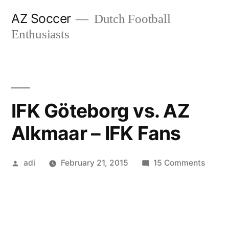
Skip
AZ Soccer
Dutch Football
to
Enthusiasts
content
IFK Göteborg vs. AZ
Alkmaar – IFK Fans
Posted
on
adi
February 21, 2015
15 Comments
by
IFK
Göteb
vs.
AZ