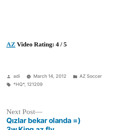
1-
0,
12-
12-
09
AZ
Video Rating: 4 / 5
Posted
Posted
adi
March 14, 2012
AZ Soccer
by
Tags:
in
*HQ*
,
121209
Next
Next Post
post:
Qızlar bekar olanda =)
Post
3w.King.az.flv