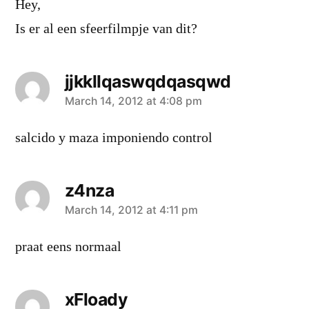
Hey,
Is er al een sfeerfilmpje van dit?
jjkkllqaswqdqasqwd
says:
March 14, 2012 at 4:08 pm
salcido y maza imponiendo control
z4nza
says:
March 14, 2012 at 4:11 pm
praat eens normaal
xFloady