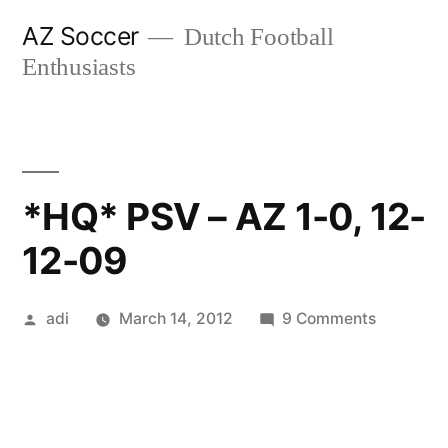
Skip
AZ Soccer
Dutch Football
to
Enthusiasts
content
*HQ* PSV – AZ 1-0, 12-
12-09
Posted
on
adi
March 14, 2012
9 Comments
by
*HQ*
PSV
–
AZ