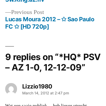
navigation
Previous
Previous Post
post:
Lucas Moura 2012 – ✩ Sao Paulo
FC ✩ [HD 720p]
9 replies on “*HQ* PSV
– AZ 1-0, 12-12-09”
Lizzio1980
says:
March 14, 2012 at 2:47 pm
Wat een saaie publiek… heb liever utrecht