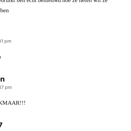
ebruikt ben echt benieuwd hoe ze heten wil ze
bben
:31 pm
n
en
:37 pm
LKMAAR!!!
7