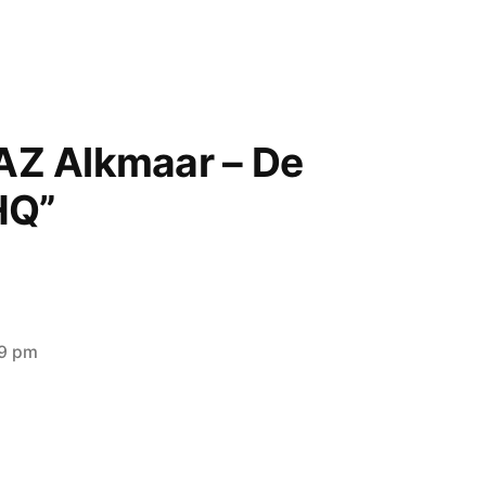
“AZ Alkmaar – De
HQ”
09 pm