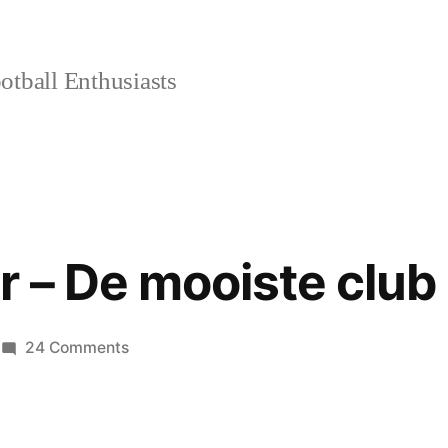
tball Enthusiasts
 – De mooiste club
on
24 Comments
AZ
Alkmaar
–