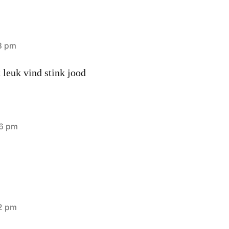
18 pm
t leuk vind stink jood
46 pm
02 pm