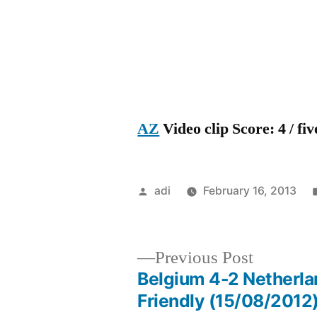
AZ
Video clip Score: 4 / fiv
Posted
adi
February 16, 2013
by
Previous
Previous Post
post:
Belgium 4-2 Netherla
Post
Friendly (15/08/2012