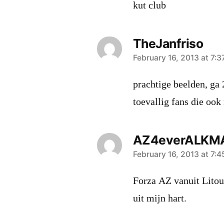
kut club
TheJanfriso
says:
February 16, 2013 at 7:
prachtige beelden, ga 
toevallig fans die oo
AZ4everALKM
says:
February 16, 2013 at 7:
Forza AZ vanuit Litouw
uit mijn hart.