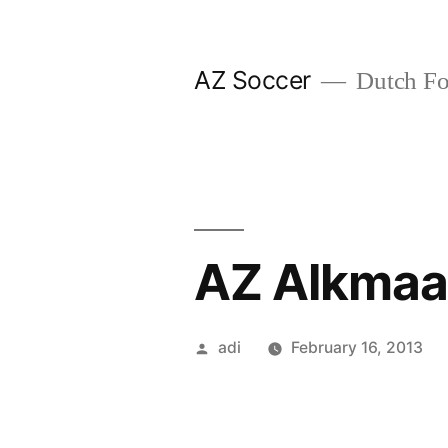
Skip
to
AZ Soccer
Dutch Foo
content
AZ Alkmaar
Posted
adi
February 16, 2013
by