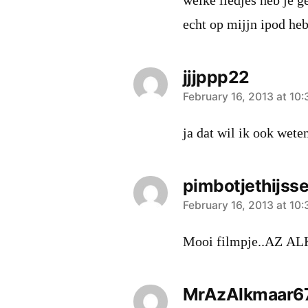
welke liedjes heb je g
echt op mijjn ipod he
jjjppp22
says:
February 16, 2013 at 10
ja dat wil ik ook wete
pimbotjethijss
says:
February 16, 2013 at 10
Mooi filmpje..AZ A
MrAzAlkmaar6