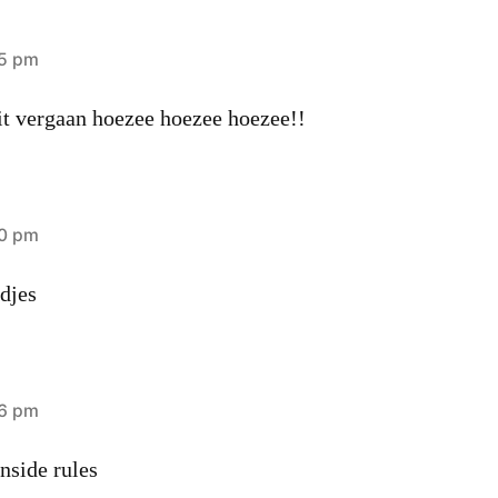
05 pm
it vergaan hoezee hoezee hoezee!!
20 pm
edjes
46 pm
nside rules