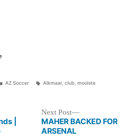
De
mooiste
club
HQ
e
Posted
Tags:
AZ Soccer
Alkmaar
,
club
,
mooiste
in
Next
Next Post
post:
nds |
MAHER BACKED FOR
)
ARSENAL